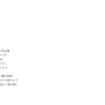
お
杉山隆
るとき）
an
まきこ
ミカミ
ー
橋爪梨枝
ユキコ
昆かおり
ADS
（受付順）