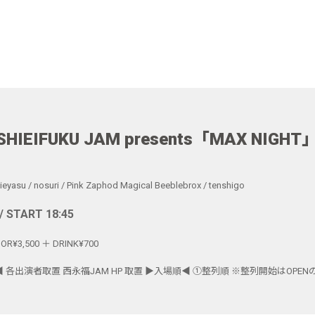
SHIEIFUKU JAM presents「MAX NIGHT
ieyasu
/
nosuri
/
Pink Zaphod Magical Beeblebrox
/
tenshigo
/ START 18:45
OOR¥3,500 ＋ DRINK¥700
NFO◀︎ 各出演者取置 西永福JAM HP 取置 ▶︎入場順◀︎ ①整列順 ※整列開始はOPEN