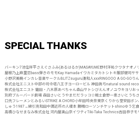
SPECIAL THANKS
バーキン7
池住祥平
さえぐさふみ(あるはるか)
MASAYUME
野村洋祐
クワタナオノ
屋根乃上麻里恋
bass弾きのモモ
Kay Hamada
イワカミタカトシ
トキ
服部健司
ササ
小野沢美暁
インカレ音楽サークルBLITZ
suguru
湊和人
xxx
RINGOOO A GO-GO
り
株式会社エニスト
中部の司令塔
八王子ヨーロービル 神田眞弓
natural sound reco
株式会社エニスト 鎗田・八木原
あべちゃん
森山サトシ
びえん
オノユウキ
ヨリ
お
別府ブルーバード劇場 森田
さいとう
やまだだ
ラッコ☆戦士
倉野一恵
さいとうち
口先フレーメン
とみるい
STRIKE A CHORD
小牟田玲央奈
東京くりから堂
安田ボン
しゅう1987→
綿引克和
田中潤
近所の人
榎本 勝晴
ローソンチケット
shino
ゆう
乞
高橋
ひなせまなみ
株式会社 河内屋
奥山京
イワティ
Tiki-Taka Technics
吉田恭子
モ