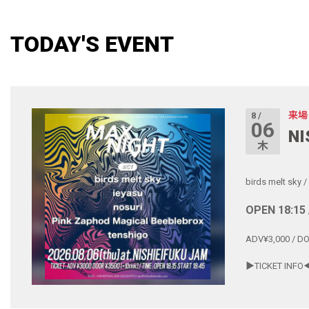
TODAY'S EVENT
来場
8 /
06
NI
木
birds melt sky
/
OPEN 18:15 
ADV¥3,000 / D
▶︎TICKET I