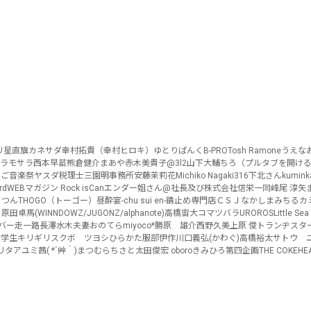
リ
星直旗
カネサダ
幸村拓貴（幸村ヒロキ）
ゆとりぱんく
B-PRO
Tosh Ramone
うえな
ラモサラ
西本早苗
熊倉健介
まあや
赤木美貴子
@3l2
山下大輔
ちろ（プルタブを開け
んご音楽祭
ヤスダ
税理士三園明事務所
安藤茉莉花
Michiko Nagaki
316
下北さん
kumink
rd
WEBマガジン Rock is
Can
エンダー姐さん@社長及び株式会社信栄一同
峰尾 淳矢
っつん
THOGO（トーゴー）
昼酔宴-chu sui en-
錆止め専門店ＣＳＪ
なかしまみちる
カ
さ
原田卓馬(WINNDOWZ/JUGONZ/alphanote)
高橋宙大
コマツバラ
UROROS
Little Sea
バー
走一路
長澤
水木夫妻
おのてら
miyoco*
勝原 雄介
西野久美
上原 俊
トランヂスタ
食学生
キリギリス
クボ ツヨシ
ひらかた
服部伊作
川口義弘(かわぐ)
高橋裕太
サトウ 
リタアユミ
茜( *´艸｀)
まつむらちさと
太田俊宏 oboro
きみひろ
第四企画
THE COKEHE