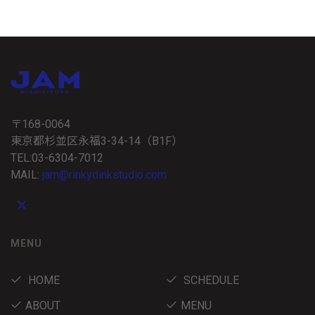
〒168-0064
東京都杉並区永福3-34-14（B1F）
TEL:03-6304-7012
MAIL:
jam@rinkydinkstudio.com
MENU
HOME
SCHEDULE
ABOUT
MENU