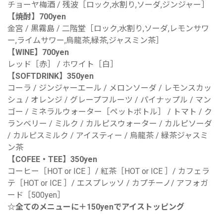
チョーヤ梅酒 / 残波［ロック,水割り,ソーダ,ジンジャー］
【焼酎】700yen
金宮 / 黒霧島 / 二階堂［ロック,水割り,ソーダ,レモンサワ
ー,ライムサワー,烏龍茶,緑茶,ジャスミン茶］
【WINE】700yen
レッド［赤］ / ホワイト［白］
【SOFTDRINK】350yen
コーラ / ジンジャーエール / メロンソーダ / レモンスカッ
シュ / オレンジ / グレープフルーツ / パイナップル / マン
ゴー / ミネラルウォーター［ペットボトル］ / トマト / ク
ランベリー / ミルク / カルピスウォーター / カルピソーダ
/ カルピスミルク / アイスティー / 烏龍茶 / 緑茶ジャスミ
ン茶
【COFEE・TEE】350yen
コーヒー［HOT or ICE ］/ 紅茶［HOT or ICE ］/ カフェラ
テ［HOT or ICE ］/ エスプレッソ / カプチーノ/ アフォガ
ード［500yen］
☆全てのメニューに＋150yenでアイストッピング