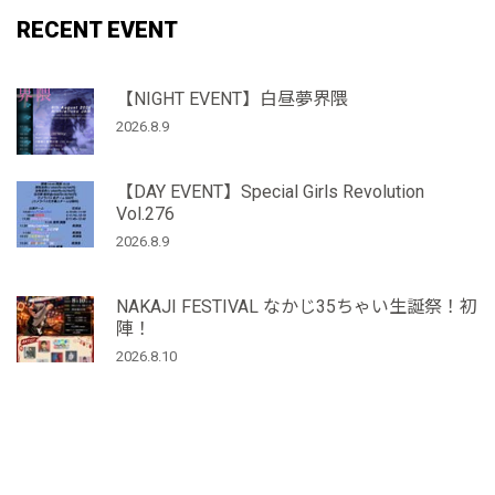
RECENT EVENT
【NIGHT EVENT】白昼夢界隈
2026.8.9
【DAY EVENT】Special Girls Revolution
Vol.276
2026.8.9
NAKAJI FESTIVAL なかじ35ちゃい生誕祭！初
陣！
2026.8.10