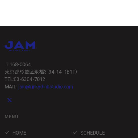
〒168-0064
東京都杉並区永福3-34-14（B1F）
TEL:03-6304-7012
MAIL:
jam@rinkydinkstudio.com
MENU
HOME
SCHEDULE