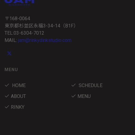
〒168-0064
東京都杉並区永福3-34-14（B1F）
TEL:03-6304-7012
MAIL:
jam@rinkydinkstudio.com
MENU
HOME
SCHEDULE
ABOUT
MENU
RINKY