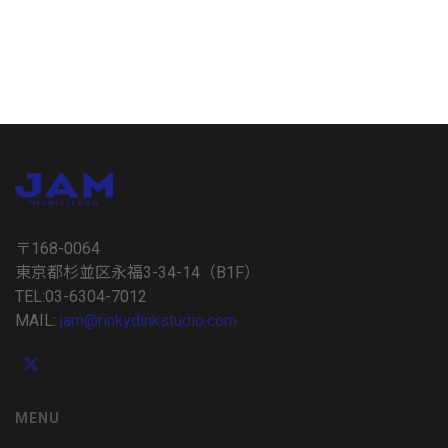
〒168-0064
東京都杉並区永福3-34-14（B1F）
TEL:03-6304-7012
MAIL:
jam@rinkydinkstudio.com
MENU