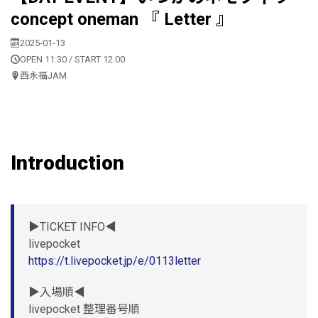
concept oneman 『 Letter 』
2025-01-13
OPEN 11:30 / START 12:00
西永福JAM
Introduction
▶︎TICKET INFO◀︎
livepocket
https://t.livepocket.jp/e/0113letter
▶︎入場順◀︎
livepocket 整理番号順