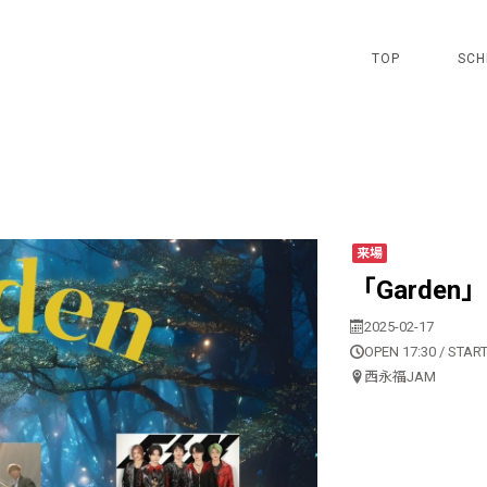
TOP
SCH
来場
「Garden
2025-02-17
OPEN 17:30 / START
西永福JAM