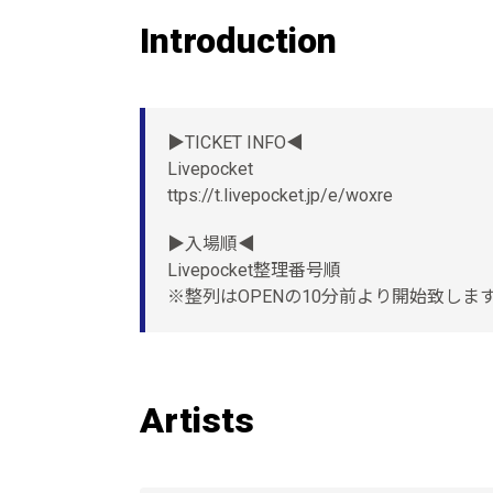
Introduction
▶︎TICKET INFO◀︎
Livepocket
ttps://t.livepocket.jp/e/woxre
▶︎入場順◀︎
Livepocket整理番号順
※整列はOPENの10分前より開始致しま
Artists