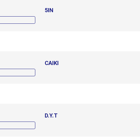
5IN
CAIKI
D.Y.T