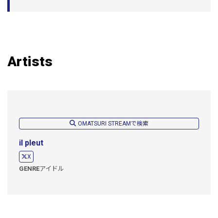
Artists
OMATSURI STREAMで検索
il pleut
X
GENRE
アイドル