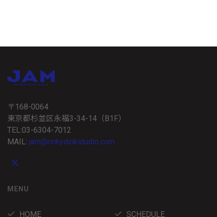
〒168-0064
東京都杉並区永福3-34-14（B1F）
TEL:03-6304-7012
MAIL:
jam@rinkydinkstudio.com
MENU
HOME
SCHEDULE