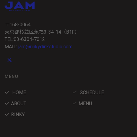
〒168-0064
東京都杉並区永福3-34-14（B1F）
TEL:03-6304-7012
MAIL:
jam@rinkydinkstudio.com
MENU
HOME
SCHEDULE
ABOUT
MENU
RINKY