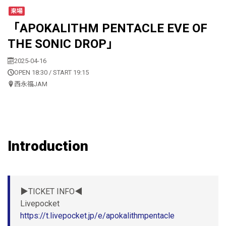
来場
「APOKALITHM PENTACLE EVE OF
THE SONIC DROP」
2025-04-16
OPEN 18:30 / START 19:15
西永福JAM
Introduction
▶︎TICKET INFO◀︎
Livepocket
https://t.livepocket.jp/e/apokalithmpentacle