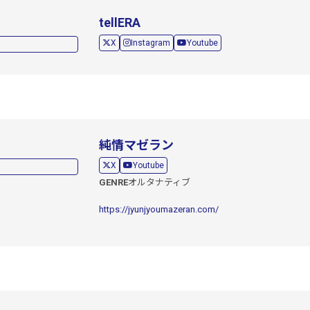
tellERA
X
Instagram
Youtube
純情マゼラン
X
Youtube
GENRE
オルタナティブ
https://jyunjyoumazeran.com/