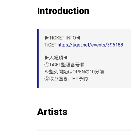
Introduction
▶︎TICKET INFO◀︎
TiGET
https://tiget.net/events/396188
▶︎入場順◀︎
①TiGET整理番号順
※整列開始はOPENの10分前
②取り置き、HP予約
Artists