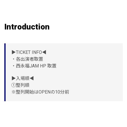
Introduction
▶︎TICKET INFO◀︎
・各出演者取置
・西永福JAM HP 取置
▶︎入場順◀︎
①整列順
※整列開始はOPENの10分前