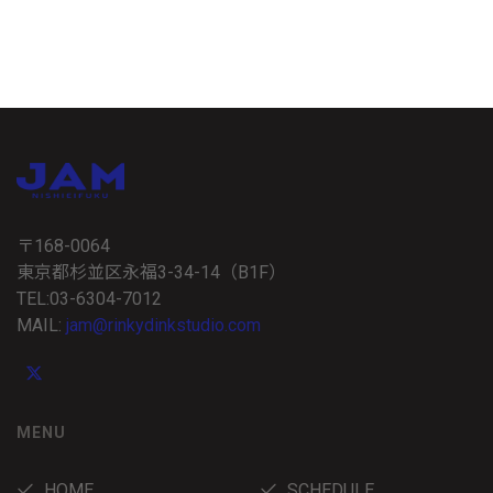
〒168-0064
東京都杉並区永福3-34-14（B1F）
TEL:03-6304-7012
MAIL:
jam@rinkydinkstudio.com
MENU
HOME
SCHEDULE