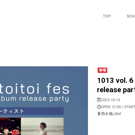
TOP
SCH
来場
1013 vol. 
release par
2025-10-13
OPEN 12:00 / START
西永福JAM