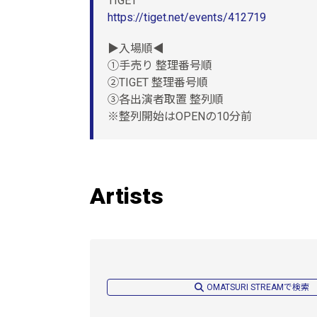
TIGET
https://tiget.net/events/412719
▶︎入場順◀︎
①手売り 整理番号順
②TIGET 整理番号順
③各出演者取置 整列順
※整列開始はOPENの10分前
Artists
OMATSURI STREAMで検索