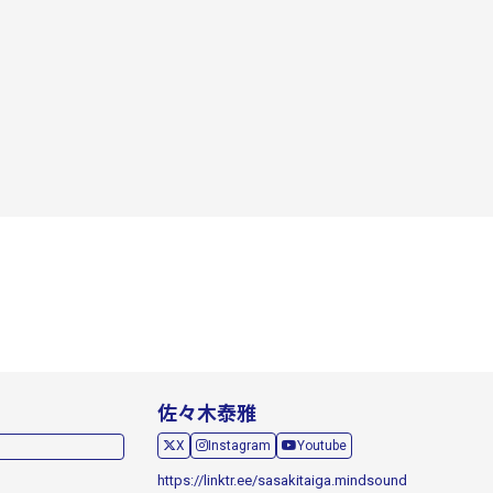
佐々木泰雅
X
Instagram
Youtube
https://linktr.ee/sasakitaiga.mindsound