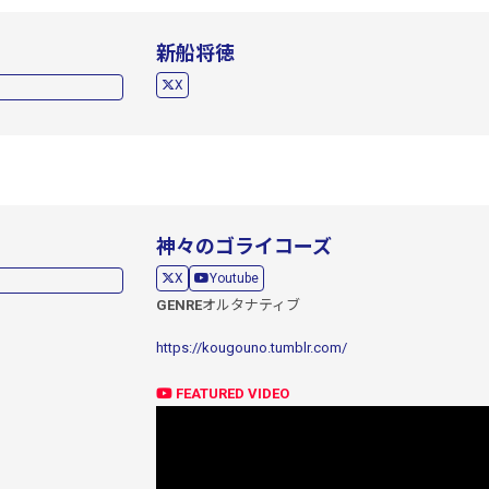
新船将徳
X
神々のゴライコーズ
X
Youtube
GENRE
オルタナティブ
https://kougouno.tumblr.com/
FEATURED VIDEO