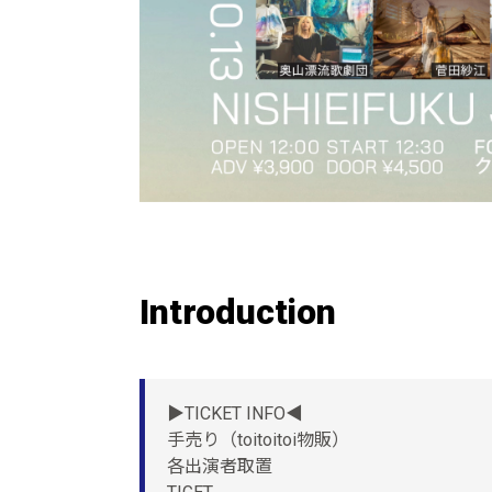
Introduction
▶︎TICKET INFO◀︎
手売り（toitoitoi物販）
各出演者取置