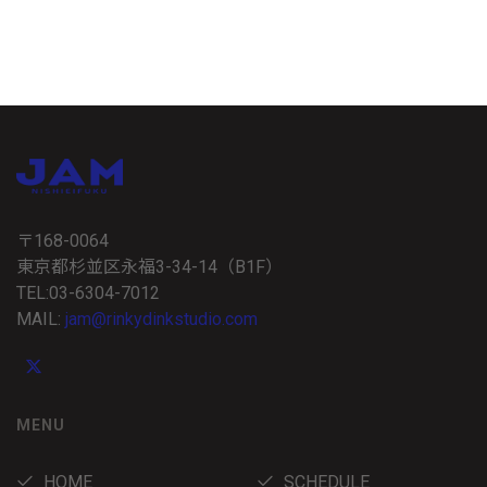
〒168-0064
東京都杉並区永福3-34-14（B1F）
TEL:03-6304-7012
MAIL:
jam@rinkydinkstudio.com
MENU
HOME
SCHEDULE