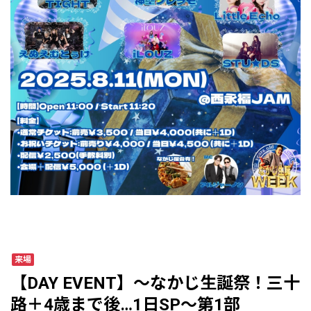
来場
【DAY EVENT】〜なかじ生誕祭！三十
路＋4歳まで後…1日SP〜第1部