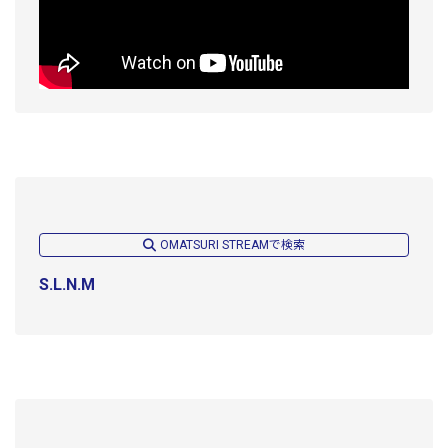
OMATSURI STREAMで検索
S.L.N.M