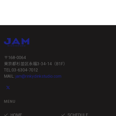
〒168-0064
東京都杉並区永福3-34-14（B1F）
TEL:03-6304-7012
MAIL:
jam@rinkydinkstudio.com
MENU
HOME
SCHEDULE