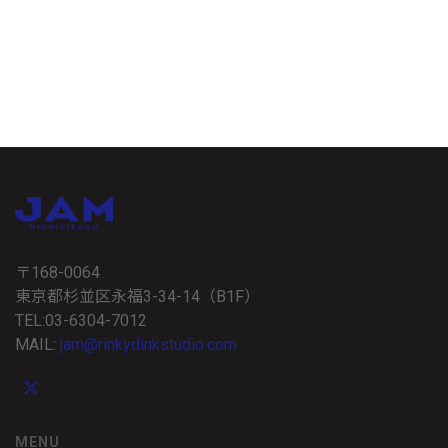
〒168-0064
東京都杉並区永福3-34-14（B1F）
TEL:03-6304-7012
MAIL:
jam@rinkydinkstudio.com
MENU