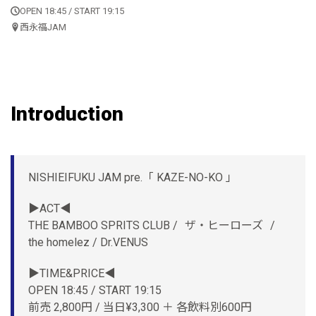
OPEN 18:45 / START 19:15
西永福JAM
Introduction
NISHIEIFUKU JAM pre.「 KAZE-NO-KO 」
▶︎ACT◀︎
THE BAMBOO SPRITS CLUB / ザ・ヒーローズ /
the homelez / Dr.VENUS
▶︎TIME&PRICE◀︎
OPEN 18:45 / START 19:15
前売 2,800円 / 当日¥3,300 ＋ 各飲料別600円