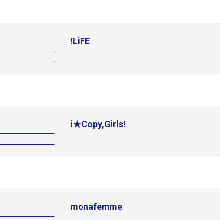
!LiFE
i★Copy,Girls!
monafemme