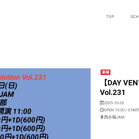
TOP
SCH
来場
【DAY VENT】
Vol.231
2025-10-26
OPEN 10:30 / START
西永福JAM