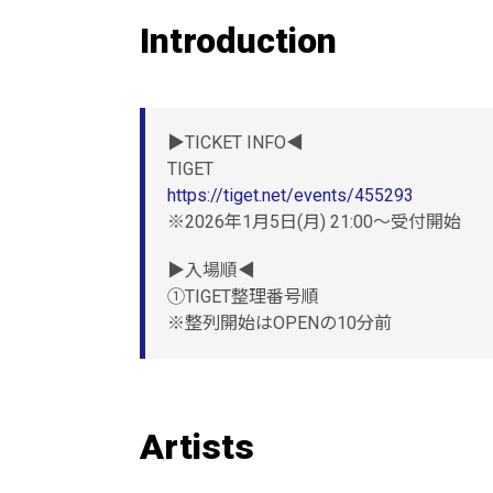
Introduction
▶︎TICKET INFO◀︎
TIGET
https://tiget.net/events/455293
※2026年1月5日(月) 21:00〜受付開始
▶︎入場順◀︎
①TIGET整理番号順
※整列開始はOPENの10分前
Artists