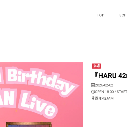
TOP
SCH
来場
『HARU 42n
2026-02-02
OPEN 18:00 / START
西永福JAM