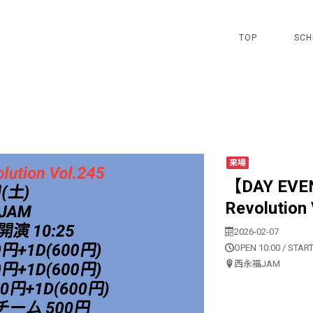
TOP
SCH
来場
【DAY EVEN
Revolution
2026-02-07
OPEN 10:00 / START
西永福JAM