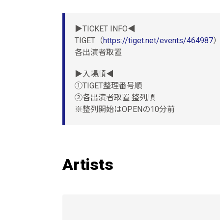
▶︎TICKET INFO◀︎
TIGET（
https://tiget.net/events/464987
各出演者取置
▶︎入場順◀︎
①TIGET整理番号順
②各出演者取置 整列順
※整列開始はOPENの10分前
Artists