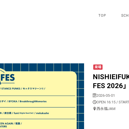
TOP
SCH
来場
NISHIEIF
FES 2026
2026-05-01
OPEN 16:15 / START
西永福JAM