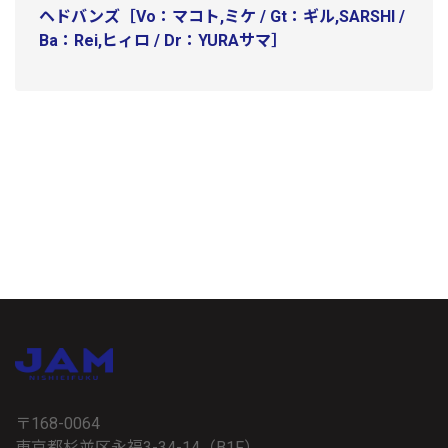
ヘドバンズ［Vo：マコト,ミケ / Gt：ギル,SARSHI /
Ba：Rei,ヒィロ / Dr：YURAサマ］
〒168-0064
東京都杉並区永福3-34-14（B1F）