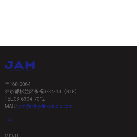
〒168-0064
東京都杉並区永福3-34-14（B1F）
TEL:03-6304-7012
MAIL:
jam@rinkydinkstudio.com
MENU