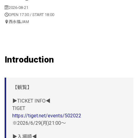
2026-08-21
OPEN 17:30 / START 18:00
西永福JAM
Introduction
【観覧】
▶TICKET INFO◀
TIGET
https://tiget.net/events/502022
※2026/6/29(月)21:00〜
▶入場順◀