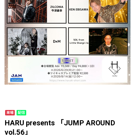
来場
配信
HARU presents 「JUMP AROUND
vol.56」