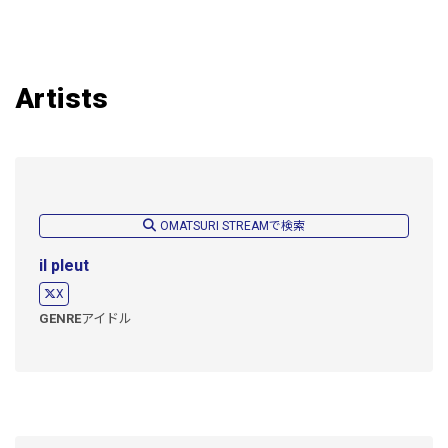
Artists
OMATSURI STREAMで検索
il pleut
X
GENRE
アイドル