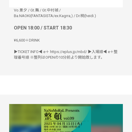
Vo.景夕 / Gt.舞 / Gt.中村禎 /
Ba.NAOKI(FANTASISTA/ex.Kagrra,) / Dr.桐(heidi.)
OPEN 18:00 / START 18:30
¥6,600＋DRINK
▶︎TICKET INFO◀︎ e＋ https://eplus.jp/mbd/ ▶︎入場順◀︎ e＋整
理番号順 ※整列はOPENの10分前より開始致します。