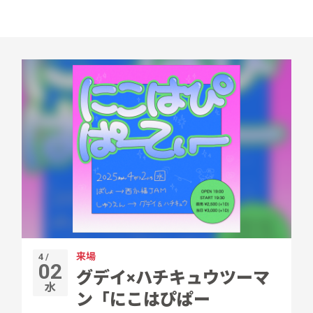
来場
4 /
02
グデイ×ハチキュウツーマ
水
ン「にこはぴぱー