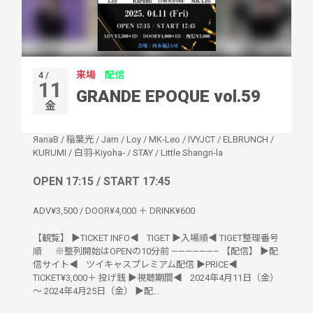
来場
配信
4 /
11
GRANDE EPOQUE vol.59
金
ЯanaB
/
稲葉光
/
Jam
/
Loy
/
MK-Leo
/
IVYJCT
/
ELBRUNCH
/
KURUMI
/
白羽-Kiyoha-
/
STAY
/
Little Shangri-la
OPEN 17:15 / START 17:45
ADV¥3,500 / DOOR¥4,000 ＋ DRINK¥600
【観覧】 ▶︎TICKET INFO◀︎ TIGET ▶︎入場順◀︎ TIGET整理番号
順 ※整列開始はOPENの10分前 ——————– 【配信】 ▶︎配
信サイト◀︎ ツイキャスプレミアム配信 ▶︎PRICE◀︎
TICKET¥3,000＋ 投げ銭 ▶︎視聴期間◀︎ 2024年4月11日（金）
～ 2024年4月25日（金） ▶︎配...