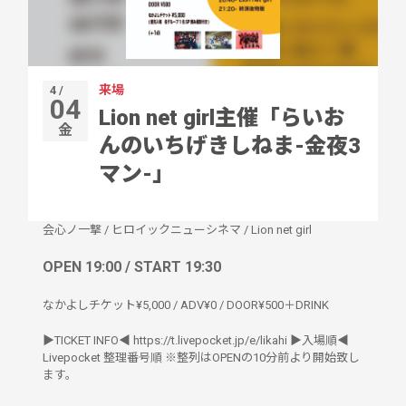
来場
4 /
04
Lion net girl主催「らいお
金
んのいちげきしねま-金夜3
マン-」
会心ノ一撃
/
ヒロイックニューシネマ
/
Lion net girl
OPEN 19:00 / START 19:30
なかよしチケット¥5,000 / ADV¥0 / DOOR¥500＋DRINK
▶︎TICKET INFO◀︎ https://t.livepocket.jp/e/likahi ▶︎入場順◀︎
Livepocket 整理番号順 ※整列はOPENの10分前より開始致し
ます。