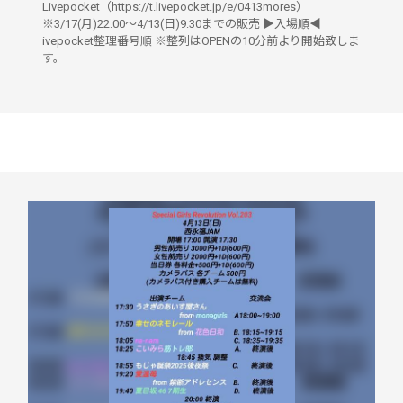
Livepocket（https://t.livepocket.jp/e/0413mores）
※3/17(月)22:00〜4/13(日)9:30までの販売 ▶︎入場順◀︎
ivepocket整理番号順 ※整列はOPENの10分前より開始致しま
す。