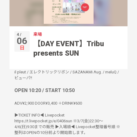
来場
4 /
06
【DAY EVENT】Tribu
日
presents SUN
il pleut
/
エレクトリックリボン
/
SAZANAMi Λug.
/
meluQ
/
ピューパ!!
OPEN 10:20 / START 10:50
ADV¥2,900 DOOR¥3,400 ＋DRINK¥600
▶︎TICKET INFO◀︎ Livepocket
https://t.livepocket.jp/e/0406sun ※3/7(金)22:30〜
4/6(日)9:30までの販売 ▶︎入場順◀︎ Livepocket整理番号順 ※
整列はOPENの10分前より開始致します。