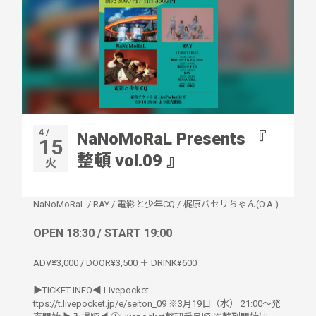
4 /
NaNoMoRaL Presents 『
15
整頓 vol.09 』
火
NaNoMoRaL
/
RAY
/
電影と少年CQ
/
梶原パセリちゃん(O.A.)
OPEN 18:30 / START 19:00
ADV¥3,000 / DOOR¥3,500 ＋ DRINK¥600
▶︎TICKET INFO◀︎ Livepocket
ttps://t.livepocket.jp/e/seiton_09 ※3月19日（水） 21:00〜発