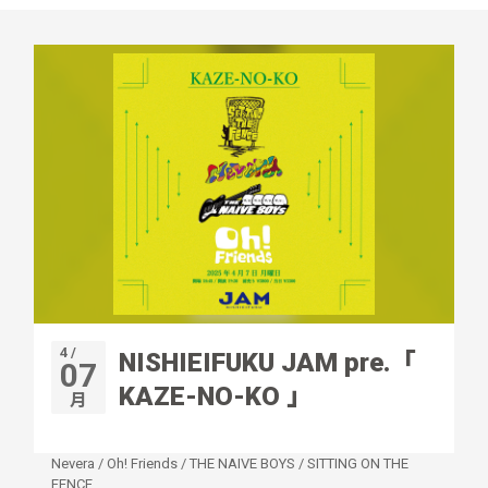
4 /
NISHIEIFUKU JAM pre.「
07
KAZE-NO-KO 」
月
Nevera
/
Oh! Friends
/
THE NAIVE BOYS
/
SITTING ON THE
FENCE