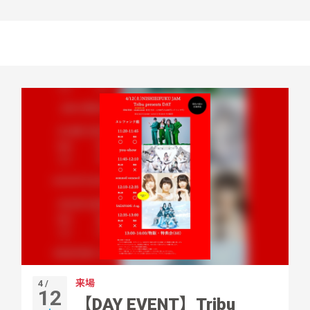
来場
4 /
12
【DAY EVENT】Tribu