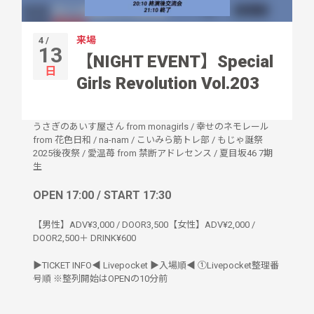
来場
4 /
13
【NIGHT EVENT】Special
日
Girls Revolution Vol.203
うさぎのあいす屋さん from monagirls
/
幸せのネモレール
from 花色日和
/
na-nam
/
こいみら筋トレ部
/
もじゃ誕祭
2025後夜祭
/
愛温苺 from 禁断アドレセンス
/
夏目坂46 7期
生
OPEN 17:00 / START 17:30
【男性】ADV¥3,000 / DOOR3,500【女性】ADV¥2,000 /
DOOR2,500＋ DRINK¥600
▶︎TICKET INFO◀︎ Livepocket ▶︎入場順◀︎ ①Livepocket整理番
号順 ※整列開始はOPENの10分前