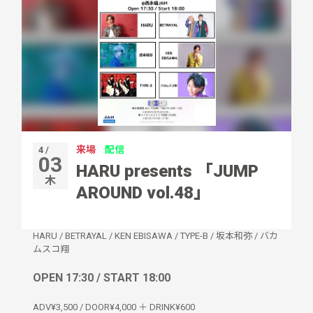
来場
配信
4 /
03
HARU presents 「JUMP
木
AROUND vol.48」
HARU
/
BETRAYAL
/
KEN EBISAWA
/
TYPE-B
/
坂本和弥
/
バカ
ムスコ翔
OPEN 17:30 / START 18:00
ADV¥3,500 / DOOR¥4,000 ＋ DRINK¥600