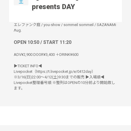
土
presents DAY
エレファンク庭
/
you-show
/
sommeil sommeil
/
SAZANAMi
Λug.
OPEN 10:50 / START 11:20
ADV¥2,900 DOOR¥3,400 ＋DRINK¥600
▶︎TICKET INFO◀︎
Livepocket（https://t.livepocket.jp/e/0412day）
※3/16(日)22:00〜4/12(土)9:30までの販売 ▶︎入場順◀︎
Livepocket整理番号順 ※整列はOPENの10分前より開始致し
ます。