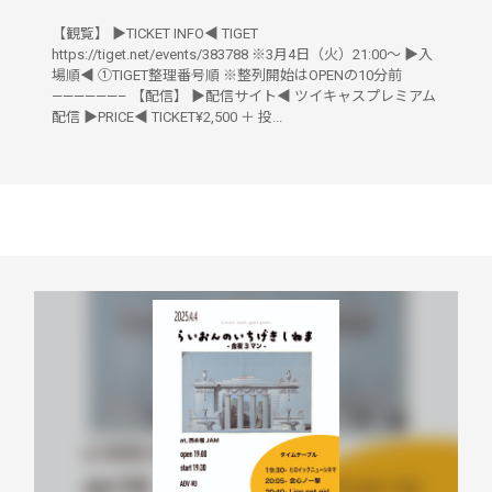
【観覧】 ▶︎TICKET INFO◀︎ TIGET
https://tiget.net/events/383788 ※3月4日（火）21:00〜 ▶︎入
場順◀︎ ①TIGET整理番号順 ※整列開始はOPENの10分前
——————– 【配信】 ▶︎配信サイト◀︎ ツイキャスプレミアム
配信 ▶︎PRICE◀︎ TICKET¥2,500 ＋ 投...