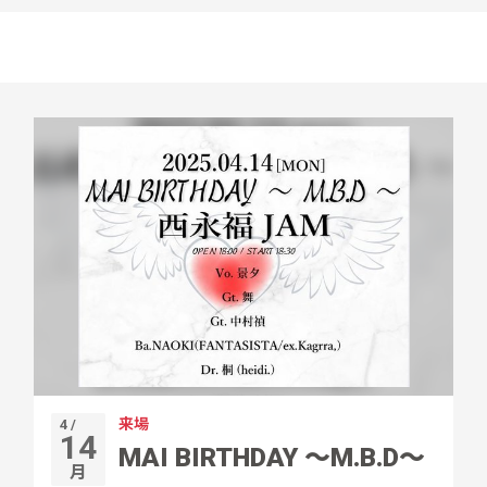
来場
4 /
14
MAI BIRTHDAY ～M.B.D～
月