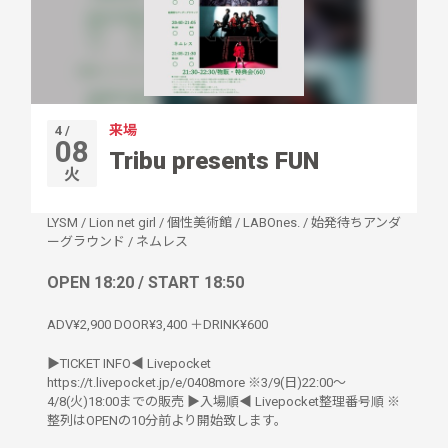
来場
4 /
08
Tribu presents FUN
火
LYSM
/
Lion net girl
/
個性美術館
/
LABOnes.
/
始発待ちアンダ
ーグラウンド
/
ネムレス
OPEN 18:20 / START 18:50
ADV¥2,900 DOOR¥3,400 ＋DRINK¥600
▶︎TICKET INFO◀︎ Livepocket
https://t.livepocket.jp/e/0408more ※3/9(日)22:00〜
4/8(火)18:00までの販売 ▶︎入場順◀︎ Livepocket整理番号順 ※
整列はOPENの10分前より開始致します。