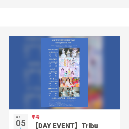
来場
4 /
05
【DAY EVENT】Tribu