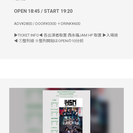
OPEN 18:45 / START 19:20
ADV¥2800 / DOOR¥3300 ＋DRINK¥600
▶︎TICKET INFO◀︎ 各出演者取置 西永福JAM HP 取置 ▶︎入場順
◀︎ ①整列順 ※整列開始はOPENの10分前