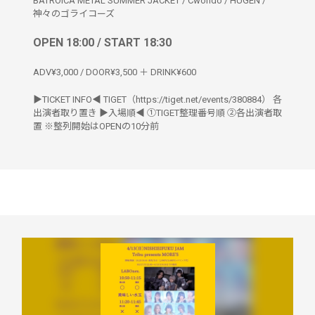
BATROICA METAL SUMMER JACKET
/
Cwondo
/
HUGEN
/
神々のゴライコーズ
OPEN 18:00 / START 18:30
ADV¥3,000 / DOOR¥3,500 ＋ DRINK¥600
▶︎TICKET INFO◀︎ TIGET（https://tiget.net/events/380884） 各
出演者取り置き ▶︎入場順◀︎ ①TIGET整理番号順 ②各出演者取
置 ※整列開始はOPENの10分前