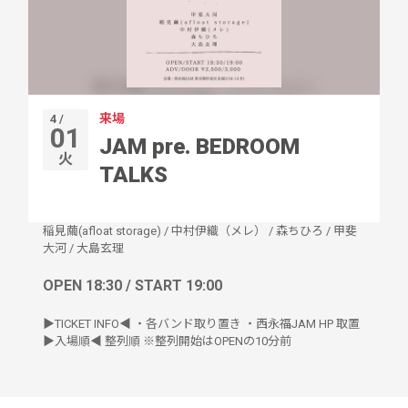
来場
4 /
01
JAM pre. BEDROOM
火
TALKS
稲見繭(afloat storage)
/
中村伊織（メレ）
/
森ちひろ
/
甲斐
大河
/
大島玄理
OPEN 18:30 / START 19:00
▶︎TICKET INFO◀︎ ・各バンド取り置き ・西永福JAM HP 取置
▶︎入場順◀︎ 整列順 ※整列開始はOPENの10分前