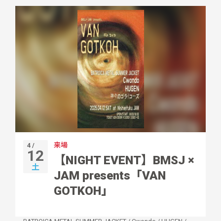
来場
4 /
12
【NIGHT EVENT】BMSJ ×
土
JAM presents「VAN
GOTKOH」