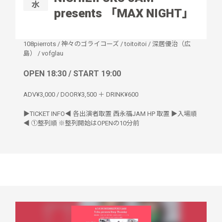
水
presents 「MAX NIGHT」
108pierrots
/
神々のゴライコーズ
/
toitoitoi
/
深居優治（広
島）
/
vofglau
OPEN 18:30 / START 19:00
ADV¥3,000 / DOOR¥3,500 ＋ DRINK¥600
▶︎TICKET INFO◀︎ 各出演者取置 西永福JAM HP 取置 ▶︎入場順
◀︎ ①整列順 ※整列開始はOPENの10分前