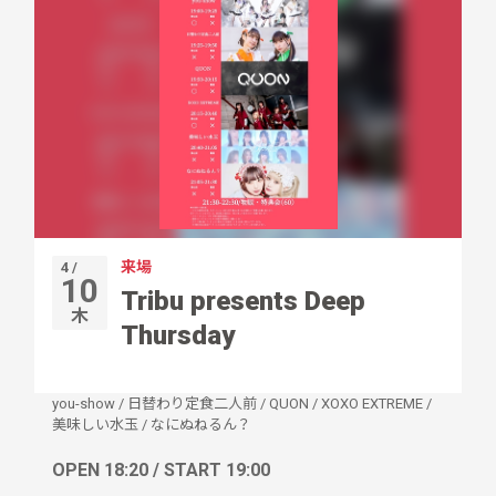
来場
4 /
10
Tribu presents Deep
木
Thursday
you-show
/
日替わり定食二人前
/
QUON
/
XOXO EXTREME
/
美味しい水玉
/
なにぬねるん？
OPEN 18:20 / START 19:00